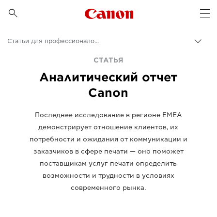
Canon Logo, back to 

Op
Статьи для профессионалов и бизнес-статьи
Пере
цепо
Canon
СТАТЬЯ
Аналитический отчет
Бизнес
Canon
Бизнес-аналитика - B2B и новости индустрии
Последнее исследование в регионе EMEA
демонстрирует отношение клиентов, их
потребности и ожидания от коммуникации и
заказчиков в сфере печати — оно поможет
поставщикам услуг печати определить
возможности и трудности в условиях
современного рынка.