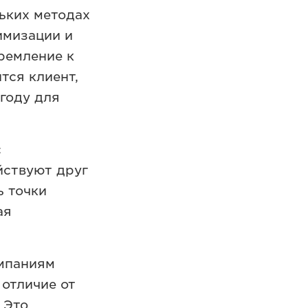
ьких методах
имизации и
ремление к
тся клиент,
году для
с
йствуют друг
ь точки
ая
мпаниям
 отличие от
 Это