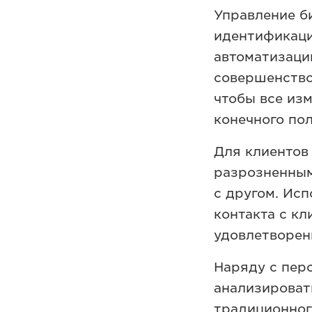
Управление б
идентификаци
автоматизаци
совершенствов
чтобы все из
конечного пол
Для клиентов 
разрозненным
с другом. Ис
контакта с к
удовлетворен
Наряду с пер
анализироват
традиционног