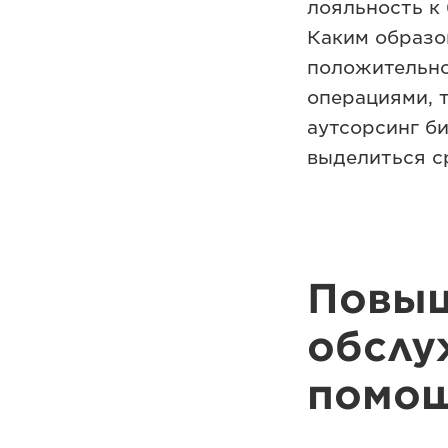
лояльность к 
Каким образо
положительно
операциями, 
аутсорсинг б
выделиться с
Повыш
обслу
помо