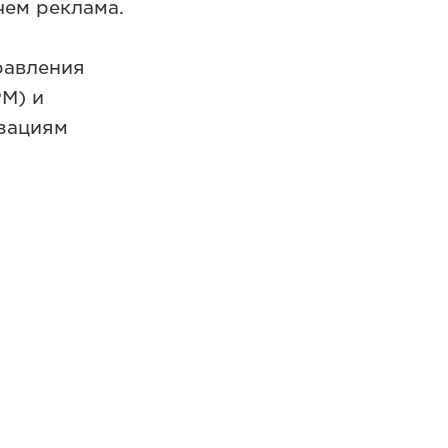
чем реклама.
равления
PM) и
изациям