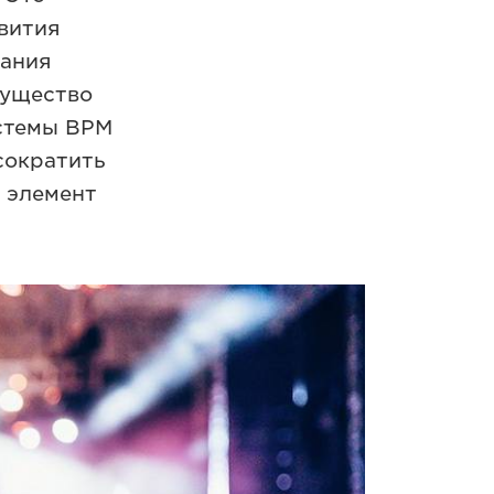
вития
вания
мущество
истемы BPM
сократить
й элемент