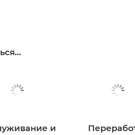
ся...
луживание и
Перерабо