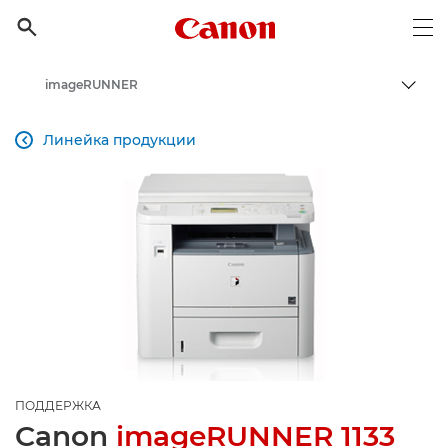
Canon Logo, back to h

Op
imageRUNNER
Пере
Canon
Линейка продукции

Онлайн-поддержка по потребительской продукции
Поддержка продукции для бизнеса
ПОДДЕРЖКА
Canon
imageRUNNER 1133