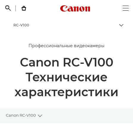
Canon Logo, back t


Op
RC-V100
Пере
Canon
Профессиональные видеокамеры
Canon RC-V100
Технические
характеристики
Canon RC-V100
Toggle breadcrumbs
Общая информация