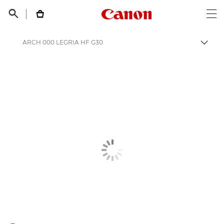
Canon Logo, back t


Op
ARCH 000 LEGRIA HF G30
Пере
Canon