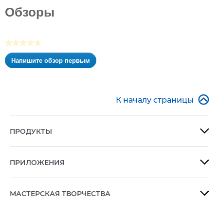
из5
Обзоры
звезд.
★★★★★
Нет
Напишите обзор первым
оценки
.
Это
действие
приведет

К началу страницы
к
открытию
модального
ПРОДУКТЫ

диалогового
окна.
ПРИЛОЖЕНИЯ

МАСТЕРСКАЯ ТВОРЧЕСТВА
