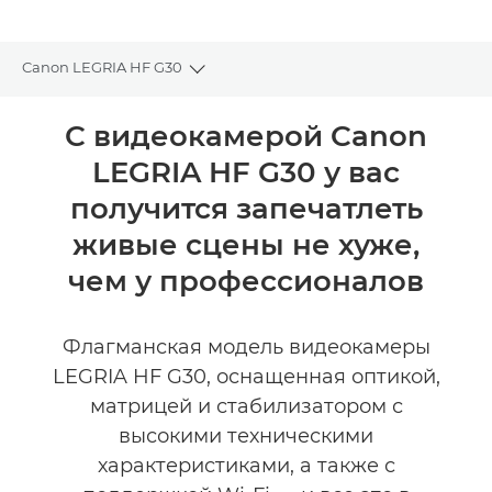
Canon LEGRIA HF G30
Toggle breadcrumbs
Общая информация
С видеокамерой Canon
LEGRIA HF G30 у вас
Технические характеристики
получится запечатлеть
Отзывы
живые сцены не хуже,
чем у профессионалов
Флагманская модель видеокамеры
LEGRIA HF G30, оснащенная оптикой,
матрицей и стабилизатором с
высокими техническими
характеристиками, а также с